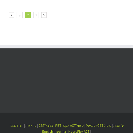
3
2
1
ע' הבית
|
טיפול CBT (סיביטי)
|
טיפול ACT אקט
|
PBT
|
בלוג ל CBT
|
טראומה
|
רונן דנציגר
|
NeuroFlex ACT
|
צור קשר
|
English