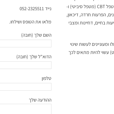
מועד ביחס לגישות אחרות. הטיפול מועבר ע"י מטפל CBT (מטפל סיביטי) ו-
נייד 052-2325511
ונים, הפרעות חרדה, דיכאון,
מלאו את הטופס ושילחו.
עות בחיים, דחיינות ומצבי
השם שלך (חובה)
ומעוניינים לעשות שינוי
ם, CBT (סי בי טי) בשילוב ACT (אקט) עשוי להיות מתאים לכך
הדוא"ל שלך (חובה)
טלפון
ההודעה שלך