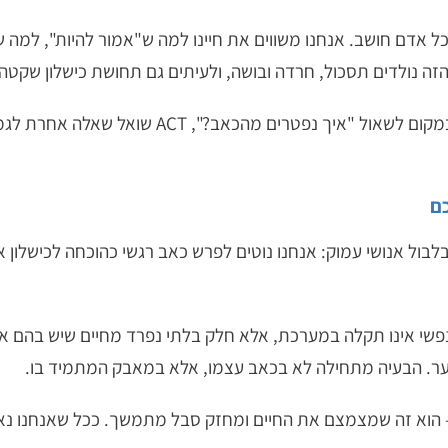
ל אדם חושב. אנחנו משווים את חיינו למה ש"אמור להיות", למה ש
 הזה נולדים תסכול, חרדה ובושה, ולעיתים גם תחושת כישלון שקט
כאן נכנס טיפול ACT (טיפול בקבלה ומחויבות). במקום
ם
לבול אנושי עמוק: אנחנו נוטים לפרש כאב רגשי כהוכחה לכישלון אי
ה: כאב נפשי אינו תקלה במערכת, אלא חלק בלתי נפרד מחיים שיש בה
פער. הבעיה מתחילה לא בכאב עצמו, אלא במאבק המתמיד בו.
 – הוא זה שמצמצם את החיים ומחזק סבל מתמשך. ככל שאנחנו נאבק