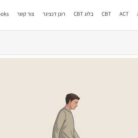
ACT
CBT
בלוג CBT
רונן דנציגר
צור קשר
oks