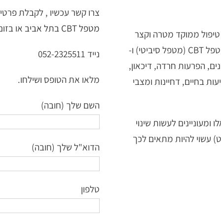
צרו קשר עכשיו , לקבלת פרטים
מטפל CBT בתל אביב
או בזום
יטיבי התנהגותי ACT משולב CBT הוא טיפול ממוקד מטרה וקצר
מועד ביחס לגישות אחרות. הטיפול מועבר ע"י מטפל CBT (מטפל סיביטי) ו-
נייד 052-2325511
ונים, הפרעות חרדה, דיכאון,
מלאו את הטופס ושילחו.
עות בחיים, דחיינות ומצבי
השם שלך (חובה)
ומעוניינים לעשות שינוי
ם, CBT (סי בי טי) בשילוב ACT (אקט) עשוי להיות מתאים לכך
הדוא"ל שלך (חובה)
טלפון