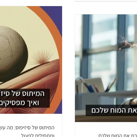
לא רק "עיצוב פנים": איך סב
oFlex ACT
המיתוס של סיזיפוס: מה עשי
צבת את המוח שלכם
ומתחילים לפעול