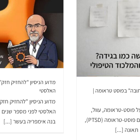
למה קשה להרפות מהעוול? גישת
BT
euroFlex ACT
מדוע הניסיון "להחזיק חזק" 
ובה" בפוסט טראומה |
האלסטי
מדוע הניסיון "להחזיק חזק"
 פוסט-טראומה, עוול,
האלסטי לפני מספר שנים לי
צדק והמלכוד הטיפולי רבים מהמתמודדים עם פוסט-טראומה (PTSD),
בנה אימפריה בעשר [...]
אונה [...]