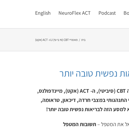
English
NeuroFlex ACT
Podcast
Bo
בית
מאמריי CBT (סי בי טי) LI ו- ACT (אקט)
ברוכים הבאים לעולם הטיפול של ACT ו-CBT מאת רונן דנציגר. גלו תובנות ומידע מבוסס מחקר על עולמות ה CBT (סיביטי), ה- ACT (אקט), מיינדפולנס,
 התנהגותי במצבי חרדה, דיכאון, טראומה,
שאל את המטפל –
תשובות המטפל