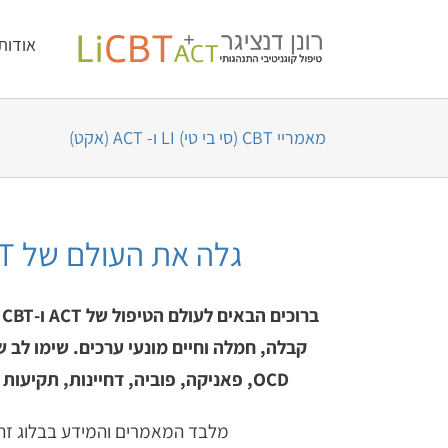
לג
לתוכן
אודות
תוכן
מאמריי CBT (סי בי טי) LI ו- ACT (אקט)
גלה את העולם של ACT (אקט) ו-CBT (סיביטי): מסע לבריאות נפשית טובה יותר
קבלה, חמלה וחיים מונעי ערכים. שימו לב 
OCD, פאניקה, פוביה, דחיינות, תקיעות ומשברי חיים, דימוי עצמי נמוך או חוסר ביטחון עצמי. בואו נצא למסע הזה לבריאות נפשית טובה יותר!
מלבד המאמרים והמידע בבלוג זה 