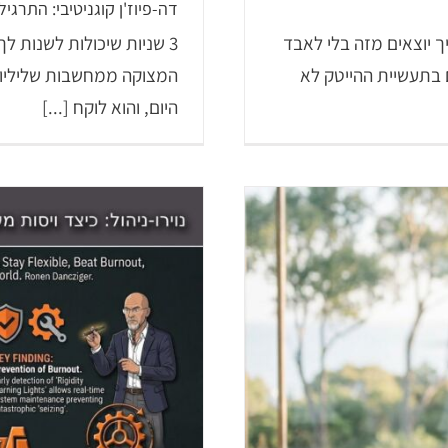
דה-פיוז'ן קוגניטיבי: התרגיל של 3 שניות מ-ACT שמפחית מצ
 יוצאים מזה בלי לאבד
 בתעשיית ההייטק לא
היום, והוא לוקח [...]
כוחו של הכלום: איך "בטלה מכו
הח
BT