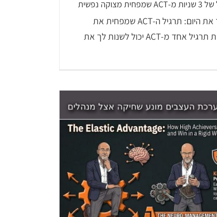
וקה נפשית
3 שניות שיכולות לשנות לך את היום: תרגיל ה-ACT שמפחית את
המצוקה ממחשבות שליליות תרגיל אחד מ-ACT יכול לשנות לך את
ונת" הופכת לסופר-פאוור הקוגניטיבי
נוירו-ניהו
דש שלך
ACT
LiC