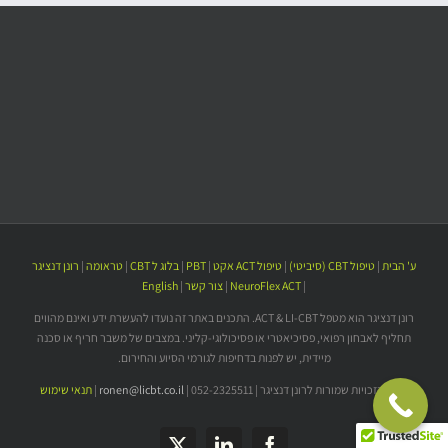
ע' הבית
|
טיפול CBT (סיביטי)
|
טיפול ACT אקט
|
PBT
|
בלוג ל CBT
|
טראומה
|
רונן דנציגר
|
NeuroFlex ACT
|
צור קשר
|
English
רונן דנציגר הוא מטפל ACT & LI-CBT. התכנים באתר זה נועדו להעשרת ידע ואינם מהווים
תחליף לאבחון רפואי, פסיכיאטרי או פסיכולוגי-קליני. במצבים של משבר חריף או סכנה
מיידית, יש לפנות בדחיפות לגורמי הסיוע והחירום.
© כל הזכויות שמורות לרונן דנציגר | 052-2325511 |
ronen@licbt.co.il
|
תנאי שימוש