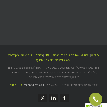
ע' הבית
|
טיפול CBT (סיביטי)
|
טיפול ACT אקט
|
PBT
|
בלוג ל CBT
|
טראומה
|
רונן דנציגר
|
NeuroFlex ACT
|
צור קשר
|
English
רונן דנציגר הוא מטפל ACT & LI-CBT. התכנים באתר זה נועדו להעשרת ידע ואינם מהווים
תחליף לאבחון רפואי, פסיכיאטרי או פסיכולוגי-קליני. במצבים של משבר חריף או סכנה
מיידית, יש לפנות בדחיפות לגורמי הסיוע והחירום.
© כל הזכויות שמורות לרונן דנציגר | 052-2325511 |
ronen@licbt.co.il
|
תנאי שימוש
LinkedIn
X
Facebook