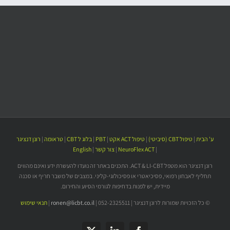
ע' הבית
|
טיפול CBT (סיביטי)
|
טיפול ACT אקט
|
PBT
|
בלוג ל CBT
|
טראומה
|
רונן דנציגר
|
NeuroFlex ACT
|
צור קשר
|
English
רונן דנציגר הוא מטפל ACT & LI-CBT. התכנים באתר זה נועדו להעשרת ידע ואינם מהווים
תחליף לאבחון רפואי, פסיכיאטרי או פסיכולוגי-קליני. במצבים של משבר חריף או סכנה
מיידית, יש לפנות בדחיפות לגורמי הסיוע והחירום.
© כל הזכויות שמורות לרונן דנציגר | 052-2325511 |
ronen@licbt.co.il
|
תנאי שימוש