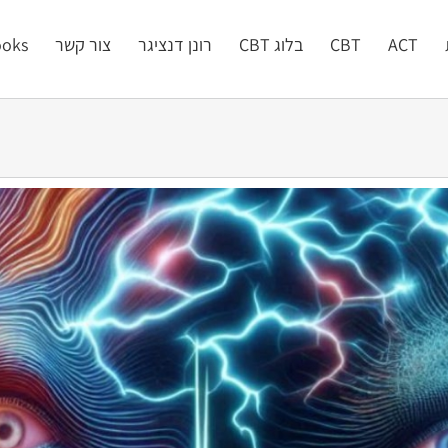
ACT
CBT
בלוג CBT
רונן דנציגר
צור קשר
oks