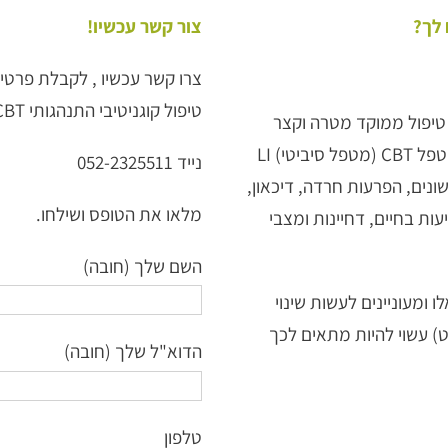
צור קשר עכשיו!
צרו קשר עכשיו , לקבלת פרטים
טיפול קוגניטיבי התנהגותי ACT LI CBT בתל אביב או בזום.
יטיבי התנהגותי ACT משולב CBT הוא טיפול ממוקד מטרה וקצר
מועד ביחס לגישות אחרות. הטיפול מועבר ע"י מטפל CBT (מטפל סיביטי) LI
נייד 052-2325511
ם שונים, הפרעות חרדה, דיכאון,
מלאו את הטופס ושילחו.
עות בחיים, דחיינות ומצבי
השם שלך (חובה)
ומעוניינים לעשות שינוי
ם, CBT (סי בי טי) בשילוב ACT (אקט) עשוי להיות מתאים לכך
הדוא"ל שלך (חובה)
טלפון