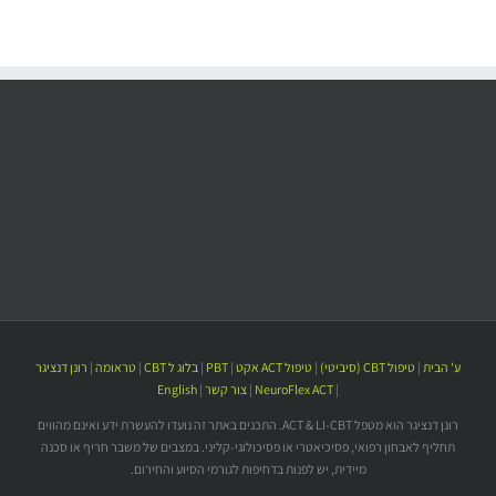
ע' הבית
|
טיפול CBT (סיביטי)
|
טיפול ACT אקט
|
PBT
|
בלוג ל CBT
|
טראומה
|
רונן דנציגר
|
NeuroFlex ACT
|
צור קשר
|
English
רונן דנציגר הוא מטפל ACT & LI-CBT. התכנים באתר זה נועדו להעשרת ידע ואינם מהווים
תחליף לאבחון רפואי, פסיכיאטרי או פסיכולוגי-קליני. במצבים של משבר חריף או סכנה
מיידית, יש לפנות בדחיפות לגורמי הסיוע והחירום.