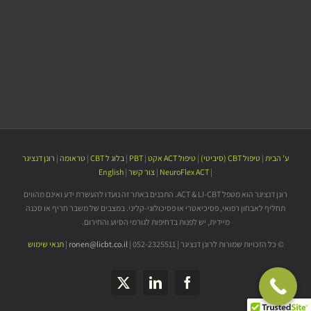
ע' הבית
|
טיפול CBT (סיביטי)
|
טיפול ACT אקט
|
PBT
|
בלוג ל CBT
|
טראומה
|
רונן דנציגר
|
NeuroFlex ACT
|
צור קשר
|
English
רונן דנציגר הוא מטפל ACT & LI-CBT. התכנים באתר זה נועדו להעשרת ידע ואינם מהווים
תחליף לאבחון רפואי, פסיכיאטרי או פסיכולוגי-קליני. במצבים של משבר חריף או סכנה
מיידית, יש לפנות בדחיפות לגורמי הסיוע והחירום.
© כל הזכויות שמורות לרונן דנציגר | 052-2325511 |
ronen@licbt.co.il
|
תנאי שימוש
LinkedIn
X
Facebook