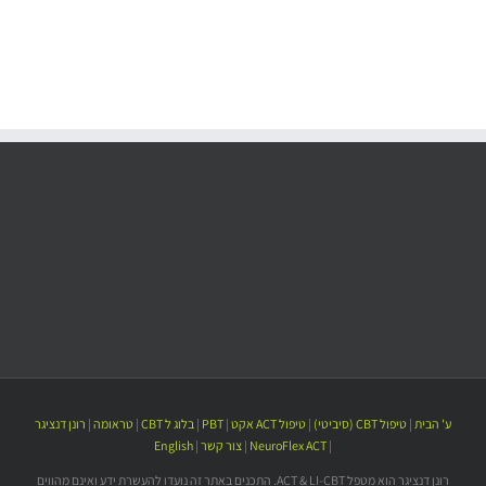
ע' הבית
|
טיפול CBT (סיביטי)
|
טיפול ACT אקט
|
PBT
|
בלוג ל CBT
|
טראומה
|
רונן דנציגר
|
NeuroFlex ACT
|
צור קשר
|
English
רונן דנציגר הוא מטפל ACT & LI-CBT. התכנים באתר זה נועדו להעשרת ידע ואינם מהווים