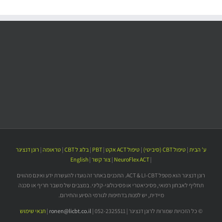
ע' הבית
|
טיפול CBT (סיביטי)
|
טיפול ACT אקט
|
PBT
|
בלוג ל CBT
|
טראומה
|
רונן דנציגר
|
NeuroFlex ACT
|
צור קשר
|
English
רונן דנציגר הוא מטפל ACT & LI-CBT. התכנים באתר זה נועדו להעשרת ידע ואינם מהווים
תחליף לאבחון רפואי, פסיכיאטרי או פסיכולוגי-קליני. במצבים של משבר חריף או סכנה
מיידית, יש לפנות בדחיפות לגורמי הסיוע והחירום.
© כל הזכויות שמורות לרונן דנציגר | 052-2325511 |
ronen@licbt.co.il
|
תנאי שימוש